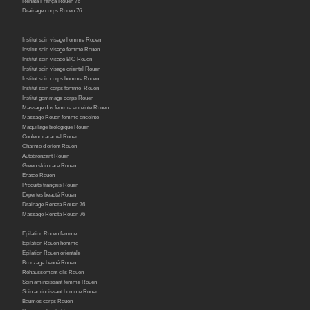
Renata França Rouen 76
Drainage corps Rouen 76
Institut soin visage homme Rouen
Institut soin visage femme Rouen
Institut soin visage BIO Rouen
Institut soin visage oriental Rouen
Institut soin corps homme Rouen
Institut soin corps femme Rouen
Institut gommage corps Rouen
Massage dos femme enceinte Rouen
Massage Rouen femme enceinte
Maquillage biologique Rouen
Couleur caramel Rouen
Charme d'orient Rouen
Autobronzant Rouen
Green skin care Rouen
Enatae Rouen
Produits français Rouen
Expertes beauté Rouen
Drainage Renata Rouen 76
Massage Renata Rouen 76
Epilation Rouen femme
Epilation Rouen homme
Epilation Rouen orientale
Bronzage henné Rouen
Réhaussement cils Rouen
Soin amincissant femme Rouen
Soin amincissant homme Rouen
Baumes corps Rouen