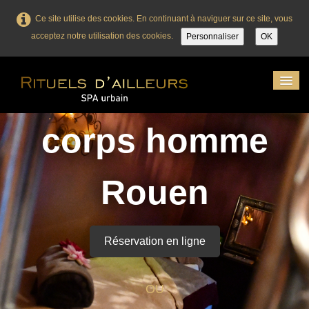
Ce site utilise des cookies. En continuant à naviguer sur ce site, vous
acceptez notre utilisation des cookies.
Personnaliser
OK
Institut soin
Accueil
corps homme
Massage
Visage
Rouen
Corps
Femme enceinte
Réservation en ligne
Enfant
Esthétique / Bronzage
OU