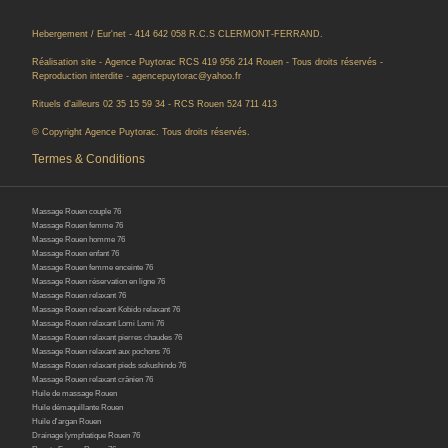
Hebergement / Eur'net - 414 642 058 R.C.S CLERMONT-FERRAND.
Réalisation site - Agence Puytorac RCS 419 956 214 Rouen - Tous droits réservés -
Reproduction interdite - agencepuytorac@yahoo.fr
Rituels d'ailleurs 02 35 15 59 34 - RCS Rouen 524 711 413
© Copyright Agence Puytorac. Tous droits réservés.
Termes & Conditions
Massage Rouen couple 76
Massage Rouen femme 76
Massage Rouen homme 76
Massage Rouen enfant 76
Massage Rouen femme enceinte 76
Massage Rouen réservation en ligne 76
Massage Rouen relaxant 76
Massage Rouen relaxant Kobido relaxant 76
Massage Rouen relaxant Lomi Lomi 76
Massage Rouen relaxant pierres chaudes 76
Massage Rouen relaxant aux pochons 76
Massage Rouen relaxant pieds sokushindo 76
Massage Rouen relaxant crânien 76
Huile de massage Rouen
Huile démaquillante Rouen
Huile d'argan Rouen
Drainage lymphatique Rouen 76