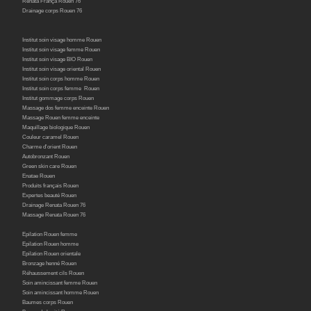
Renata França Rouen 76
Drainage corps Rouen 76
Institut soin visage homme Rouen
Institut soin visage femme Rouen
Institut soin visage BIO Rouen
Institut soin visage oriental Rouen
Institut soin corps homme Rouen
Institut soin corps femme Rouen
Institut gommage corps Rouen
Massage dos femme enceinte Rouen
Massage Rouen femme enceinte
Maquillage biologique Rouen
Couleur caramel Rouen
Charme d'orient Rouen
Autobronzant Rouen
Green skin care Rouen
Enatae Rouen
Produits français Rouen
Expertes beauté Rouen
Drainage Renata Rouen 76
Massage Renata Rouen 76
Epilation Rouen femme
Epilation Rouen homme
Epilation Rouen orientale
Bronzage henné Rouen
Réhaussement cils Rouen
Soin amincissant femme Rouen
Soin amincissant homme Rouen
Baumes corps Rouen