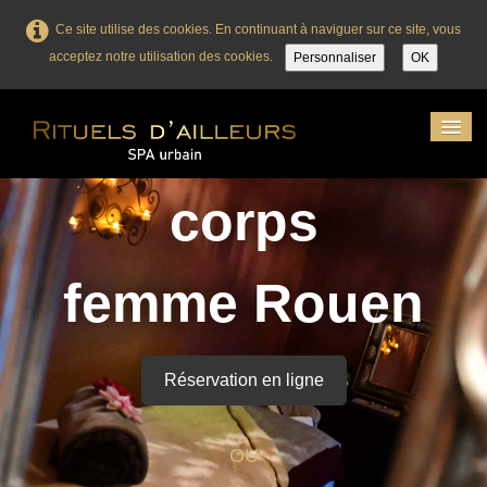
Ce site utilise des cookies. En continuant à naviguer sur ce site, vous
acceptez notre utilisation des cookies.
Personnaliser
OK
Institut soin
Accueil
corps
Massage
Visage
femme Rouen
Corps
Femme enceinte
Réservation en ligne
Enfant
Esthétique / Bronzage
OU