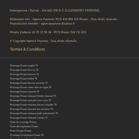
Hebergement / Eur'net - 414 642 058 R.C.S CLERMONT-FERRAND.
Réalisation site - Agence Puytorac RCS 419 956 214 Rouen - Tous droits réservés -
Reproduction interdite - agencepuytorac@yahoo.fr
Rituels d'ailleurs 02 35 15 59 34 - RCS Rouen 524 711 413
© Copyright Agence Puytorac. Tous droits réservés.
Termes & Conditions
Massage Rouen couple 76
Massage Rouen femme 76
Massage Rouen homme 76
Massage Rouen enfant 76
Massage Rouen femme enceinte 76
Massage Rouen réservation en ligne 76
Massage Rouen relaxant 76
Massage Rouen relaxant Kobido relaxant 76
Massage Rouen relaxant Lomi Lomi 76
Massage Rouen relaxant pierres chaudes 76
Massage Rouen relaxant aux pochons 76
Massage Rouen relaxant pieds sokushindo 76
Massage Rouen relaxant crânien 76
Huile de massage Rouen
Huile démaquillante Rouen
Huile d'argan Rouen
Drainage lymphatique Rouen 76