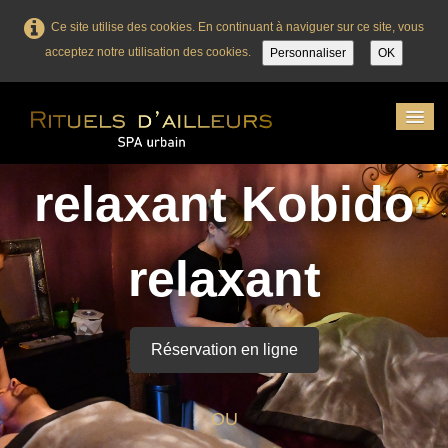
Ce site utilise des cookies. En continuant à naviguer sur ce site, vous
acceptez notre utilisation des cookies.
Personnaliser
OK
Massage Rouen
Accueil
relaxant Kobido
Massage
Visage
relaxant
Corps
Femme enceinte
Réservation en ligne
Enfant
Esthétique / Bronzage
OU