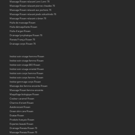
Massage Rouen relaxant Lomi Lomi 76
Massage Rouen relaxant pierres chaudes 76
Massage Rouen relaxant aux pochons 76
Massage Rouen relaxant pieds sokushindo 76
Massage Rouen relaxant crânien 76
Huile de massage Rouen
Huile démaquillante Rouen
Huile d'argan Rouen
Drainage lymphatique Rouen 76
Renata França Rouen 76
Drainage corps Rouen 76
Institut soin visage homme Rouen
Institut soin visage femme Rouen
Institut soin visage BIO Rouen
Institut soin visage oriental Rouen
Institut soin corps homme Rouen
Institut soin corps femme Rouen
Institut gommage corps Rouen
Massage dos femme enceinte Rouen
Massage Rouen femme enceinte
Maquillage biologique Rouen
Couleur caramel Rouen
Charme d'orient Rouen
Autobronzant Rouen
Green skin care Rouen
Enatae Rouen
Produits français Rouen
Expertes beauté Rouen
Drainage Renata Rouen 76
Massage Renata Rouen 76