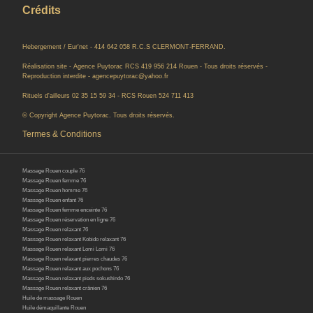
Crédits
Hebergement / Eur'net - 414 642 058 R.C.S CLERMONT-FERRAND.
Réalisation site - Agence Puytorac RCS 419 956 214 Rouen - Tous droits réservés -
Reproduction interdite - agencepuytorac@yahoo.fr
Rituels d'ailleurs 02 35 15 59 34 - RCS Rouen 524 711 413
© Copyright Agence Puytorac. Tous droits réservés.
Termes & Conditions
Massage Rouen couple 76
Massage Rouen femme 76
Massage Rouen homme 76
Massage Rouen enfant 76
Massage Rouen femme enceinte 76
Massage Rouen réservation en ligne 76
Massage Rouen relaxant 76
Massage Rouen relaxant Kobido relaxant 76
Massage Rouen relaxant Lomi Lomi 76
Massage Rouen relaxant pierres chaudes 76
Massage Rouen relaxant aux pochons 76
Massage Rouen relaxant pieds sokushindo 76
Massage Rouen relaxant crânien 76
Huile de massage Rouen
Huile démaquillante Rouen